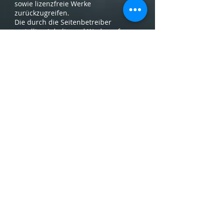
sowie lizenzfreie Werke
zurückzugreifen.
Die durch die Seitenbetreiber
erstellten Inhalte und Werke auf
diesen Seiten unterliegen dem
deutschen Urheberrecht. Beiträge
Dritter sind als solche
gekennzeichnet. Die Vervielfältigung,
Bearbeitung, Verbreitung und jede Art
der Verwertung außerhalb der
Grenzen des Urheberrechtes
bedürfen der schriftlichen
Zustimmung des jeweiligen Autors
bzw. Erstellers. Downloads und
Kopien dieser Seite sind nur für den
privaten, nicht kommerziellen
Gebrauch gestattet.
Datenschutz
Soweit auf unseren Seiten
personenbezogene Daten
(beispielsweise Name, Anschrift oder
eMail-Adressen) erhoben werden,
erfolgt dies soweit möglich stets auf
freiwilliger Basis. Die Nutzung der