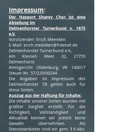
m
:
Impressu
Der Hasport Shanty Chor ist eine
Abteilung im
Delmen
horster Turnerbund v. 1875
e.V.
Vorsitzender: Erich Meenken
E-Mail:
erich.meenken@freenet.de
Delmenhorster Turnerbund e.V.,
Am Kleinen Meer 32, 27755
Delmenhorst
Amtsgericht Oldenburg, VR 140017
Steuer-Nr. 57/220/00244
Die Angaben im Impressum des
Delmenhorster TB gelten auch für
diese Seiten.
Auszug aus der Haftung für Inhalte:
Die Inhalte unserer Seiten wurden mit
größter Sorgfalt erstellt. Für die
Richtigkeit, Vollständigkeit und
Aktualität können wir jedoch keine
Gewähr übernehmen. Als
Diensteanbieter sind wir gem. § 6 Abs.